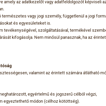
tve amely az adatkezelőt vagy adatfeldolgozót képviseli 
an.
természetes vagy jogi személy, függetlenül a jogi formá
ásokat és egyesületeket is.
 tevékenységével, szolgáltatásával, termékével szemben
árását kifogásolja. Nem minősül panasznak, ha az érintet
atóság
isztességesen, valamint az érintett számára átlátható m
meghatározott, egyértelmű és jogszerű célból végzi,
em egyeztethető módon (célhoz kötöttség).