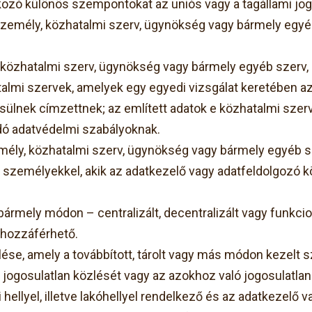
kozó különös szempontokat az uniós vagy a tagállami jog
személy, közhatalmi szerv, ügynökség vagy bármely egy
közhatalmi szerv, ügynökség vagy bármely egyéb szerv, a
atalmi szervek, amelyek egy egyedi vizsgálat keretében a
ek címzettnek; az említett adatok e közhatalmi szervek
dó adatvédelmi szabályoknak.
ély, közhatalmi szerv, ügynökség vagy bármely egyéb sz
a személyekkel, akik az adatkezelő vagy adatfeldolgozó k
rmely módon – centralizált, decentralizált vagy funkcion
 hozzáférhető.
lése, amely a továbbított, tárolt vagy más módon kezelt 
jogosulatlan közlését vagy az azokhoz való jogosulatla
llyel, illetve lakóhellyel rendelkező és az adatkezelő va