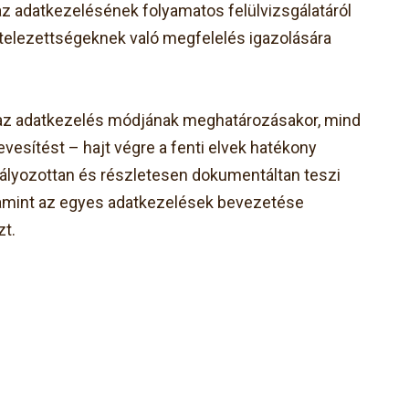
az adatkezelésének folyamatos felülvizsgálatáról
ötelezettségeknek való megfelelés igazolására
 az adatkezelés módjának meghatározásakor, mind
esítést – hajt végre a fenti elvek hatékony
abályozottan és részletesen dokumentáltan teszi
alamint az egyes adatkezelések bevezetése
zt.