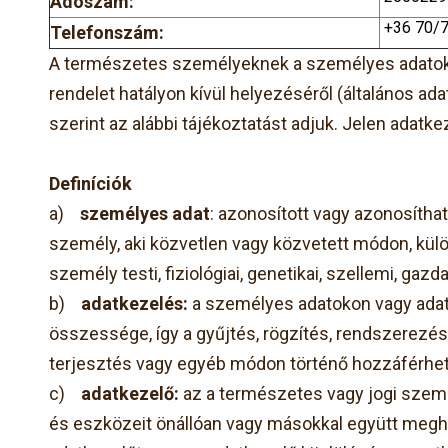
Adószám:
+36 70/
Telefonszám:
A természetes személyeknek a személyes adatok k
rendelet hatályon kívül helyezéséről (általános
szerint az alábbi tájékoztatást adjuk. Jelen adatk
D
efiníciók
a)
személyes adat
: azonosított vagy azonosítha
személy, aki közvetlen vagy közvetett módon, kül
személy testi, fiziológiai, genetikai, szellemi, ga
b)
adatkezelés:
a személyes adatokon vagy adat
összessége, így a gyűjtés, rögzítés, rendszerezés, 
terjesztés vagy egyéb módon történő hozzáférhető
c)
adatkezelő:
az a természetes vagy jogi szemé
és eszközeit önállóan vagy másokkal együtt meghat