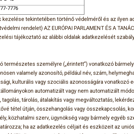
777-7776
ezelése tekintetében történő védelméről és az ilyen ad
 adatvédelmi rendelet) AZ EURÓPAI PARLAMENT ÉS A TANÁC
ezelési tájékoztató az alábbi oldalak adatkezelését szabál
tó természetes személyre („érintett”) vonatkozó bármel
önösen valamely azonosító, például név, szám, helymegha
zdasági, kulturális vagy szociális azonosságára vonatkozó
állományokon automatizált vagy nem automatizált módo
tagolás, tárolás, átalakítás vagy megváltoztatás, lekérdez
vé tétel útján, összehangolás vagy összekapcsolás, korl
ly, közhatalmi szerv, ügynökség vagy bármely egyéb sze
ározza; ha az adatkezelés céljait és eszközeit az uniós