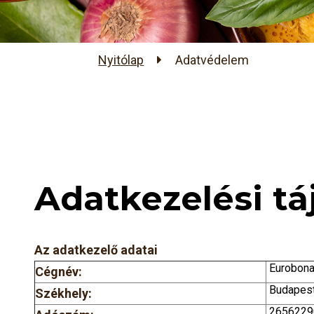
Nyitólap
Adatvédelem
Adatkezelési tá
A
z adatkezelő adatai
Eurobona
Cégnév:
Budapest,
Székhely:
2656229