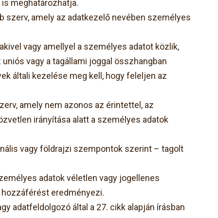
 is meghatározhatja.
éb szerv, amely az adatkezelő nevében személyes
kivel vagy amellyel a személyes adatot közlik,
z uniós vagy a tagállami joggal összhangban
 általi kezelése meg kell, hogy feleljen az
erv, amely nem azonos az érintettel, az
özvetlen irányítása alatt a személyes adatok
ális vagy földrajzi szempontok szerint – tagolt
személyes adatok véletlen vagy jogellenes
n hozzáférést eredményezi.
gy adatfeldolgozó által a 27. cikk alapján írásban