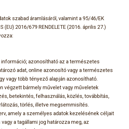
atok szabad áramlásáról, valamint a 95/46/EK
S (EU) 2016/679 RENDELETE (2016. április 27.)
yozza:
y információ; azonosítható az a természetes
tározó adat, online azonosító vagy a természetes
 egy vagy több tényező alapján azonosítható.
n végzett bármely művelet vagy műveletek
és, betekintés, felhasználás, közlés, továbbítás,
átozás, törlés, illetve megsemmisítés.
rv, amely a személyes adatok kezelésének céljait
 vagy a tagállami jog határozza meg, az