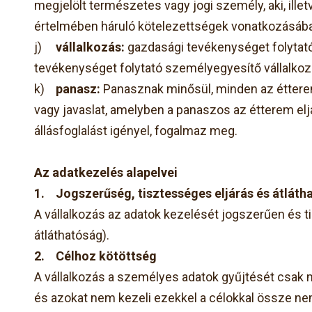
megjelölt természetes vagy jogi személy, aki, ille
értelmében háruló kötelezettségek vonatkozásáb
j)
vállalkozás:
gazdasági tevékenységet folytató 
tevékenységet folytató személyegyesítő vállalkoz
k)
panasz:
Panasznak minősül, minden az étterem
vagy javaslat, amelyben a panaszos az étterem elj
állásfoglalást igényel, fogalmaz meg.
Az adatkezelés alapelvei
1.
Jogszerűség, tisztességes eljárás és átláth
A vállalkozás az adatok kezelését jogszerűen és t
átláthatóság).
2.
Célhoz kötöttség
A vállalkozás a személyes adatok gyűjtését csak 
és azokat nem kezeli ezekkel a célokkal össze n