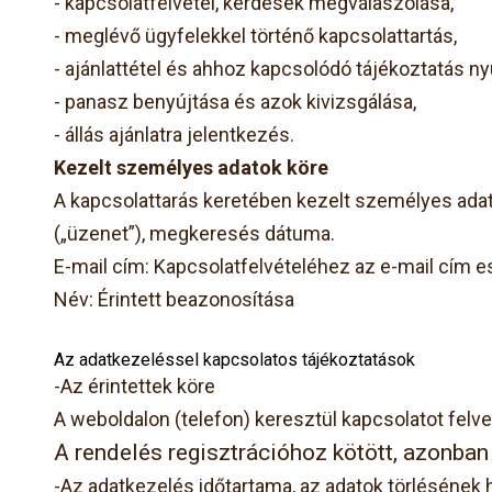
-
kapcsolatfelvétel, kérdések megválaszolása,
-
meglévő ügyfelekkel történő kapcsolattartás,
-
ajánlattétel és ahhoz kapcsolódó tájékoztatás n
-
panasz benyújtása és azok kivizsgálása,
-
állás ajánlatra jelentkezés.
Kezelt személyes adatok köre
A kapcsolattarás keretében kezelt személyes adat
(„üzenet”), megkeresés dátuma.
E-mail cím: Kapcsolatfelvételéhez az e-mail cím
Név: Érintett beazonosítása
Az adatkezeléssel kapcsolatos tájékoztatások
-Az érintettek köre
A weboldalon (telefon) keresztül kapcsolatot felve
A rendelés regisztrációhoz kötött, azonban 
-Az adatkezelés időtartama, az adatok törlésének 