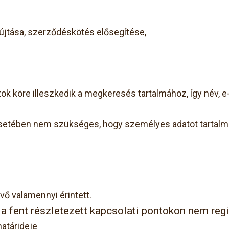
yújtása, szerződéskötés elősegítése,
ok köre illeszkedik a megkeresés tartalmához, így név,
 esetében nem szükséges, hogy személyes adatot tartal
vő valamennyi érintett.
a fent részletezett kapcsolati pontokon nem regis
határideje