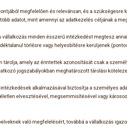
pontjából megfelelően és relevánsan, és a szükségesre k
 több adatot, mint amennyi az adatkezelés céljának a me
A vállalkozás minden ésszerű intézkedést megtesz annak
éktalanul törlésre vagy helyesbítésre kerüljenek (ponto
 tárolja, amely az érintettek azonosítását csak a szemé
atkozó jogszabályokban meghatározott tárolási kötelezet
i intézkedések alkalmazásával biztosítja a személyes ad
 véletlen elvesztésével, megsemmisítésével vagy károso
apelveknek való megfelelésért, továbbá a vállalkozás iga