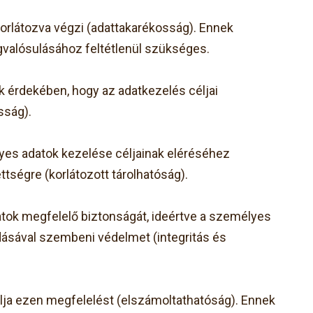
orlátozva végzi (adattakarékosság). Ennek
gvalósulásához feltétlenül szükséges.
 érdekében, hogy az adatkezelés céljai
sság).
lyes adatok kezelése céljainak eléréséhez
tségre (korlátozott tárolhatóság).
atok megfelelő biztonságát, ideértve a személyes
dásával szembeni védelmet (integritás és
zolja ezen megfelelést (elszámoltathatóság). Ennek