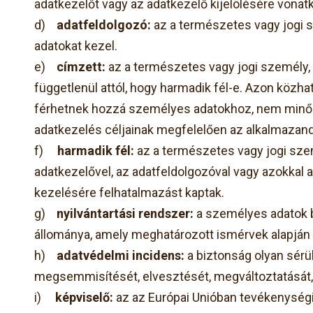
adatkezelőt vagy az adatkezelő kijelölésére vonat
d)
adatfeldolgozó:
az a természetes vagy jogi 
adatokat kezel.
e)
címzett:
az a természetes vagy jogi személy, 
függetlenül attól, hogy harmadik fél-e. Azon közh
férhetnek hozzá személyes adatokhoz, nem minősüln
adatkezelés céljainak megfelelően az alkalmazan
f)
harmadik fél:
az a természetes vagy jogi szem
adatkezelővel, az adatfeldolgozóval vagy azokkal 
kezelésére felhatalmazást kaptak.
g)
nyilvántartási rendszer:
a személyes adatok bá
állománya, amely meghatározott ismérvek alapján
h)
adatvédelmi incidens:
a biztonság olyan sérü
megsemmisítését, elvesztését, megváltoztatását, 
i)
képviselő:
az az Európai Unióban tevékenységi he