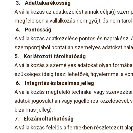
3.
Adattakarékosság
A vállalkozás az adatkezelést annak célja(i) szem
megfelelően a vállalkozás nem gyűjt, és nem tárol
4.
Pontosság
A vállalkozás adatkezelése pontos és naprakész. 
szempontjából pontatlan személyes adatokat halad
5.
Korlátozott tárolhatóság
A vállalkozás a személyes adatokat olyan formában
szükséges ideig teszi lehetővé, figyelemmel a von
6.
Integritás és bizalmas jelleg
A vállalkozás megfelelő technikai vagy szervezés
adatok jogosulatlan vagy jogellenes kezelésével,
bizalmas jelleg).
7.
Elszámoltathatóság
A vállalkozás felelős a fentiekben részletezett al