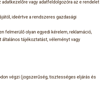
az adatkezelőre vagy adatfeldolgozóra az e rendelet
jától, ideértve a rendszeres gazdasági
 felmerülő olyan egyedi kérelem, reklamáció,
t általános tájékoztatást, véleményt vagy
ódon végzi (jogszerűség, tisztességes eljárás és