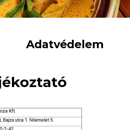
Adatvédelem
jékoztató
nza Kft.
 Bajza utca 1. félemelet 5.
0-2-42