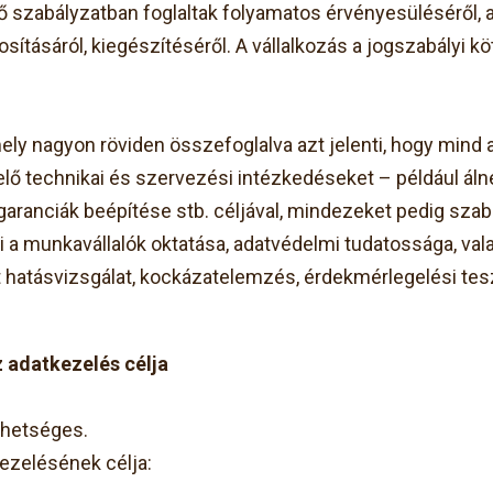
ő szabályzatban foglaltak folyamatos érvényesüléséről, 
ításáról, kiegészítéséről. A vállalkozás a jogszabályi k
y nagyon röviden összefoglalva azt jelenti, hogy mind
ő technikai és szervezési intézkedéseket – például álnev
i garanciák beépítése stb. céljával, mindezeket pedig sz
 a munkavállalók oktatása, adatvédelmi tudatossága, v
 hatásvizsgálat, kockázatelemzés, érdekmérlegelési tes
z adatkezelés célja
ehetséges.
ezelésének célja: