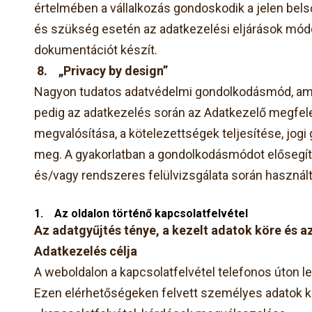
értelmében a vállalkozás gondoskodik a jelen bels
és szükség esetén az adatkezelési eljárások módos
dokumentációt készít.
8.
„Privacy by design”
Nagyon tudatos adatvédelmi gondolkodásmód, amel
pedig az adatkezelés során az Adatkezelő megfelel
megvalósítása, a kötelezettségek teljesítése, jog
meg. A gyakorlatban a gondolkodásmódot elősegíti
és/vagy rendszeres felülvizsgálata során használt
1.
Az oldalon történő kapcsolatfelvétel
Az adatgyűjtés ténye, a kezelt adatok köre és a
Adatkezelés célja
A weboldalon a kapcsolatfelvétel telefonos úton l
Ezen elérhetőségeken felvett személyes adatok k